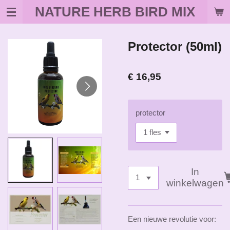
NATURE HERB BIRD MIX
Ga
direct
naar
de
Protector (50ml)
hoofdinhoud
€ 16,95
protector
In
winkelwagen
Een nieuwe revolutie voor: