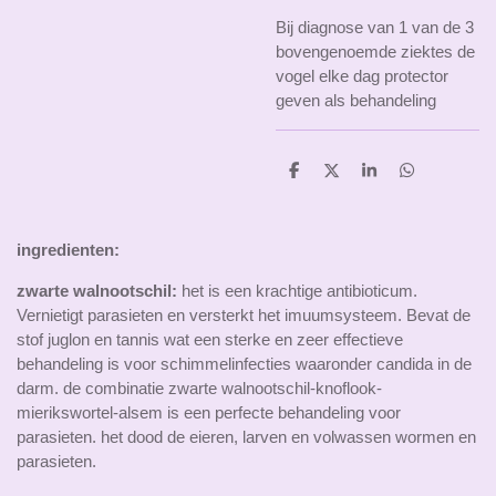
Bij diagnose van 1 van de 3
bovengenoemde ziektes de
vogel elke dag protector
geven als behandeling
D
D
S
D
e
e
h
e
l
e
a
l
e
l
r
e
n
e
n
ingredienten:
zwarte walnootschil:
het is een krachtige antibioticum.
Vernietigt parasieten en versterkt het imuumsysteem. Bevat de
stof juglon en tannis wat een sterke en zeer effectieve
behandeling is voor schimmelinfecties waaronder candida in de
darm. de combinatie zwarte walnootschil-knoflook-
mierikswortel-alsem is een perfecte behandeling voor
parasieten. het dood de eieren, larven en volwassen wormen en
parasieten.