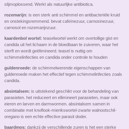
slijmoplossend. Werkt als natuurlijke antibiotica.
rozemarijn:
is een sterk anti schimmel en antibacteriële kruid
en onstekingsremmend. bevat cafeïnezuur, carnosinezuur,
carnosol en rozemarijnzuur.
kaardenbol wortel:
teaselwortel werkt om overtollige gist en
candida uit het lichaam in de bloedbaan te zuiveren, waar het
sterft en wordt geëlimineerd. teasel is nuttig om
schimmelinfecties en candida onder controle te houden
guldenroede:
de schimmelwerende eigenschappen van
guldenroede maken het effectief tegen schimmelinfecties zoals
candida.
absintalsem:
is uitstekend geschikt voor de behandeling van
parasieten. het reduceert en ellimineert parasieten, maar ook
eieren en larven en darmwormen. absintalsem samen in
combinatie met knoflook-mierikswortel-zwarte walnootschil-
oregano is een echte effective parasit doder.
baardmos:
dankzij de verschillende zuren is het een sterke