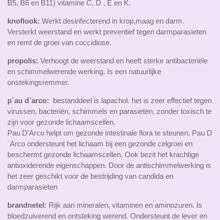
B5, B6 en B11) vitamine C, D , E en K.
knoflook:
Werkt desinfecterend in krop,maag en darm.
Versterkt weerstand en werkt preventief tegen darmparasieten
en remt de groei van coccidiose.
propolis:
Verhoogt de weerstand en heeft sterke antibacteriële
en schimmelwerende werking. Is een natuurlijke
onstekingsremmer.
p`au d`arco:
bestanddeel is lapachol. het is zeer effectief tegen
virussen, bacteriën, schimmels en parasieten, zonder toxisch te
zijn voor gezonde lichaamscellen.
Pau D'Arco helpt om gezonde intestinale flora te steunen. Pau D
´Arco ondersteunt het lichaam bij een gezonde celgroei en
beschermt gezonde lichaamscellen. Ook bezit het krachtige
antioxiderende eigenschappen. Door de antischimmelwerking is
het zeer geschikt voor de bestrijding van candida en
darmparasieten
brandnetel:
Rijk aan mineralen, vitaminen en aminozuren. Is
bloedzuiverend en ontsteking werend.
Ondersteunt de lever en