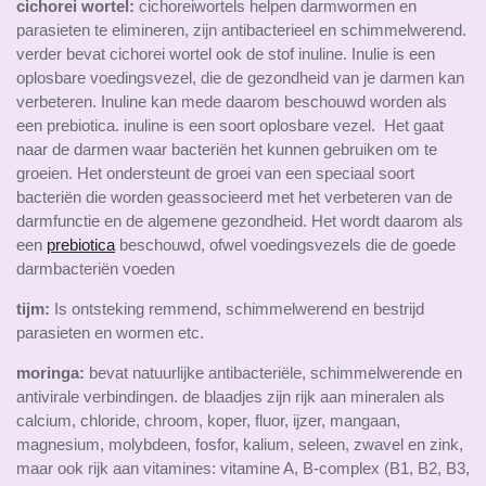
cichorei wortel:
cichoreiwortels helpen darmwormen en
parasieten te elimineren, zijn antibacterieel en schimmelwerend.
verder bevat cichorei wortel ook de stof inuline. Inulie is een
oplosbare voedingsvezel, die de gezondheid van je darmen kan
verbeteren. Inuline kan mede daarom beschouwd worden als
een prebiotica. inuline is een soort oplosbare vezel. Het gaat
naar de darmen waar bacteriën het kunnen gebruiken om te
groeien. Het ondersteunt de groei van een speciaal soort
bacteriën die worden geassocieerd met het verbeteren van de
darmfunctie en de algemene gezondheid. Het wordt daarom als
een
prebiotica
beschouwd, ofwel voedingsvezels die de goede
darmbacteriën voeden
tijm:
Is ontsteking remmend, schimmelwerend en bestrijd
parasieten en wormen etc.
moringa:
bevat natuurlijke antibacteriële, schimmelwerende en
antivirale verbindingen. de blaadjes zijn
rijk aan mineralen
als
calcium, chloride, chroom, koper, fluor, ijzer, mangaan,
magnesium, molybdeen, fosfor, kalium, seleen, zwavel en zink,
maar ook
rijk aan vitamines
: vitamine A, B-complex (B1, B2, B3,