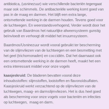
antibiotica, (usninezuur) wie verschillende bacteriën tegengaat
maar ook schimmels. De antibacteriële werking komt goed van
pas in de maag en darmen. Het blijft een extra lange,
ontsmettende werking in de darmen houden. Tevens goed voor
de luchtwegen. En weerstandsverhogend, Verder wordt door het
gebruik van Baardmos het natuurlijke afweersysteem gunstig
beïnvloedt en verhoogt dit middel het imuumsysteem.
Baardmos/Usninezuur wordt vooral gebruikt ter bescherming
van de slijmvliezen van de luchtwegen en een besmetting met
het geel (trichomonaden) en coccidiën. Dat het daarnaast ook
een ontsmettende werking in de darmen heeft, maakt het een
extra interessant middel voor onze vogels
kaasjeskruid:
De bladeren bevatten vooral deze
inhoudsstoffen: slijmstoffen, looistoffen en flavonoïdsulfaten.
Kaasjeskruid werkt verzachtend op de slijmvliezen van de
luchtwegen, maag- en darmslijmvliezen. Het is dus heel goed
als bescherming voor onze vogels voor bacteriën en infecties
op luchtwegen, maag en darm.