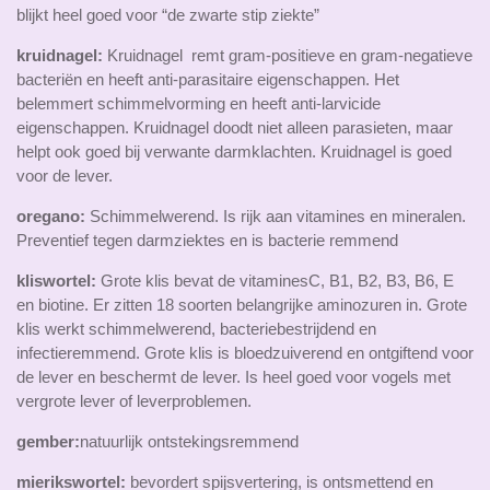
blijkt heel goed voor “de zwarte stip ziekte”
kruidnagel:
Kruidnagel remt gram-positieve en gram-negatieve
bacteriën en heeft anti-parasitaire eigenschappen. Het
belemmert schimmelvorming en heeft anti-larvicide
eigenschappen. Kruidnagel doodt niet alleen parasieten, maar
helpt ook goed bij verwante darmklachten. Kruidnagel is goed
voor de lever.
oregano:
Schimmelwerend. Is rijk aan vitamines en mineralen.
Preventief tegen darmziektes en is bacterie remmend
kliswortel:
Grote klis bevat de vitamines
C, B1, B2, B3, B6, E
en biotine. Er zitten 18 soorten belangrijke aminozuren in.
Grote
klis werkt schimmelwerend, bacteriebestrijdend en
infectieremmend. Grote klis is bloedzuiverend en ontgiftend voor
de lever en beschermt de lever. Is heel goed voor vogels met
vergrote lever of leverproblemen.
gember:
natuurlijk ontstekingsremmend
mierikswortel:
bevordert spijsvertering, is ontsmettend en