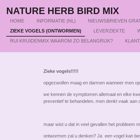
Ga
NATURE HERB BIRD MIX
direct
naar
HOME
INFORMATIE (NL)
NIEUWSBRIEVEN GRA
de
ZIEKE VOGELS (ONTWORMEN)
LEVERZIEKTE
hoofdinhoud
RUI KRUIDENMIX WAAROM ZO BELANGRIJK?
KLAN
Zieke vogels!!!!!
opgezwollen maag en darmen wanneer men op de 
we kennen de symptomen allemaal en elke kweker
preventief te behandelen. men denkt vaak aan co
maar wist u dat in veel gevallen het probleem 
ontwormen zal u denken? Ja een vogel kan besm