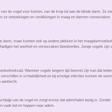
 van de vogel voor komen, van de krop tot aan de blinde darm. Ze zien 
nen ze ontstekingen en verdikkingen in maag en darmen veroorzaken
nne darm, maar kunnen ook op andere plekken in het maagdarmstelse
chadigen het weefsel en veroorzaken bloedverlies. Jonge vogels zijn
dsel/onkruid. Wanneer vogels langere tijd besmet zijn kan dat leide
verschillen in schadelijkheid en bij ernstige infecties kunnen de wo
h aanhecht.
chtpijp van de vogel en zorgt ervoor dat ademhalen lastig is. Zonder
tten vaak bol en happen naar adem.