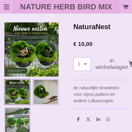
NATURE HERB BIRD MIX
Ga
direct
naar
de
NaturaNest
hoofdinhoud
€ 10,00
In
winkelwagen
de natuurlijke broednest
voor sijzen,putters en
andere cultuurvogels
D
D
S
D
e
e
h
e
l
e
a
l