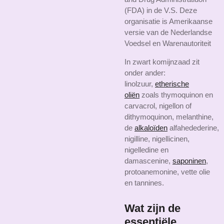
(FDA) in de V.S. Deze
organisatie is Amerikaanse
versie van de Nederlandse
Voedsel en Warenautoriteit
In zwart komijnzaad zit
onder ander:
linolzuur,
etherische
oliën
zoals thymoquinon en
carvacrol, nigellon of
dithymoquinon, melanthine,
de
alkaloïden
alfahedederine,
nigilline, nigellicinen,
nigelledine en
damascenine,
saponinen
,
protoanemonine, vette olie
en tannines.
Wat zijn de
essentiële