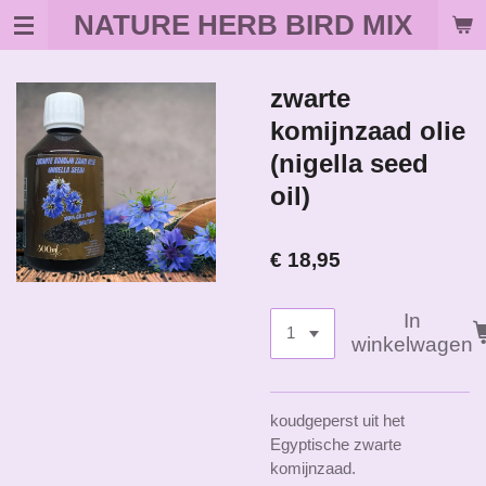
NATURE HERB BIRD MIX
Ga
direct
naar
de
zwarte
hoofdinhoud
komijnzaad olie
(nigella seed
oil)
€ 18,95
In
winkelwagen
koudgeperst uit het
Egyptische zwarte
komijnzaad.