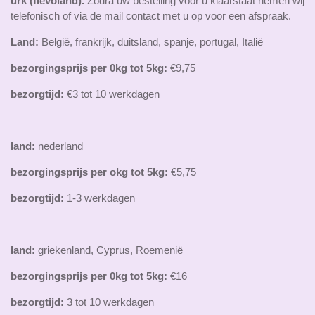
urk
(flevoland).
Zodra uw bestelling voor u klaarstaat nemen wij
telefonisch of via de mail contact met u op voor een afspraak.
Land:
België, frankrijk, duitsland, spanje, portugal, Italië
bezorgings
prijs per 0kg tot 5kg:
€9,75
bezorgtijd:
€3 tot 10 werkdagen
land:
nederland
bezorgingsprijs per okg tot 5kg:
€5,75
bezorgtijd:
1-3 werkdagen
land:
griekenland, Cyprus, Roemenië
bezorgingsprijs per 0kg tot 5kg:
€16
bezorgtijd:
3 tot 10 werkdagen